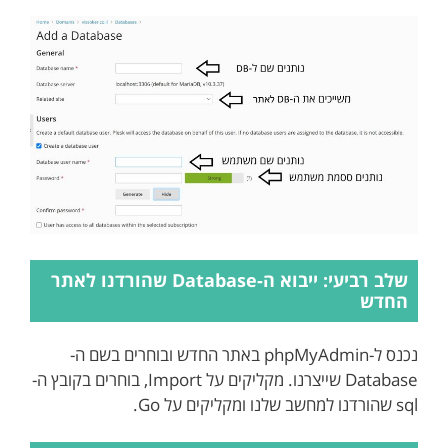
שלב רביעי: ייבוא ה-Database שהורדנו לאתר
החדש
נכנס ל-phpMyAdmin באתר החדש ובוחרים בשם ה-
Database שייצרנו. מקליקים על Import, בוחרים בקובץ ה-
sql שהורדנו למחשב שלנו ומקליקים על Go.