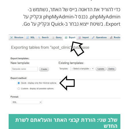
כדי להוריד את הדאטה בייס של האתר, נשתמש ב-
phpMyAdmin. נכנס ל-phpMyAdmin ונקליק על
Export. בשיטת ייצוא נבחר ב-Quick ונקליק על Go.
שלב שני: הורדת קבצי האתר והעלאתם לשרת
החדש