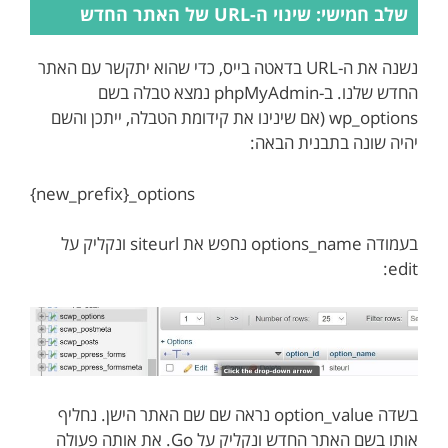
שלב חמישי: שינוי ה-URL של האתר החדש
נשנה את ה-URL בדאטה בייס, כדי שהוא יתקשר עם האתר
החדש שלנו. ב-phpMyAdmin נמצא טבלה בשם
wp_options (אם שינינו את קידומת הטבלה, ייתכן והשם
יהיה שונה בתבנית הבאה:
{new_prefix}_options
בעמודה options_name נחפש את siteurl ונקליק על
edit:
בשדה option_value נראה שם שם האתר הישן. נחליף
אותו בשם האתר החדש ונקליק על Go. את אותה פעולה