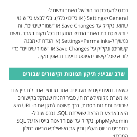
נכנס למערכת הניהול של האתר ומשם ל-
Settings>General ( או כלים>כללי). בלי לבצע כל שינוי
שהוא, נקליק על Save Changes או "שמור שינויים". זה
יוודא שכתובת האתר החדש מתוקנת בכל מקום באתר. משם
נמשיך ל-Settings>Permalinks (או הגדרות>מבנה
קשורים) ונקליק על Save Changes או "שמור שינויים" כדי
לוודא שכל קישורי הפוסטים יעבדו באופן תקין.
שלב שביעי: תיקון תמונות וקישורים שבורים
כשאחנו מעתיקים או מעבירים אתר מדומיין אחד לדומיין אחר
או משרת מקומי לשרת חי, סביר להניח שנתקל בקישורים
שבורים ותמונות חסרות. דרך פשוטה לתקן את ה-URL היא
היא באמצעות הרצת שאילתת SQL. נכנס שוב ל-
phpMyAdmin, נקליק על שם הדאטה בייס ואז על SQL
בתפריט הניווט העליון ונזין את השאילתא הבאה בחלון
המרכזי: